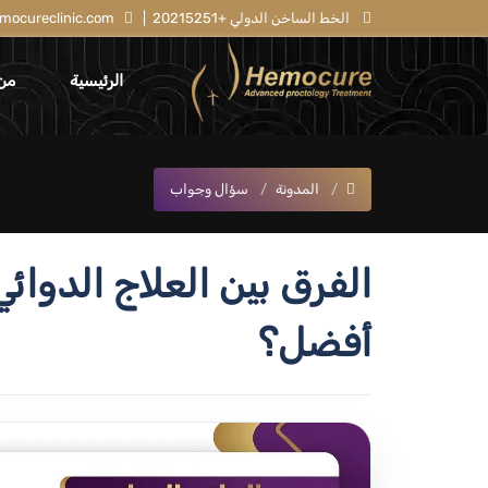
الخط الساخن الدولي +20215251
|
mocureclinic.com
الرئيسية
من
المدونة
سؤال وجواب
الفرق بين العلاج الدوائي
أفضل؟