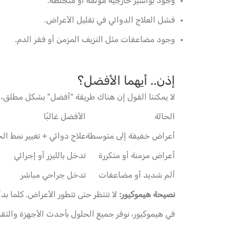
وجود بواسير خارجية مؤلمة أو متجلطة.
فشل العلاج الدوائي في تقليل الأعراض.
وجود مضاعفات مثل النزيف المزمن أو فقر الدم.
إذن.. أيهما الأفضل؟
لا يمكننا القول إن هناك طريقة "أفضل" بشكل مطلق، لك
الحالة
الأفضل غالبًا
أعراض خفيفة إلى متوسطة
علاج دوائي + تغيير نمط الح
أعراض مزمنة أو متكررة
تدخل بالليزر أو إجرائي
ألم شديد أو مضاعفات
تدخل جراحي مباشر
نصيحة هيموكيور:
لا تنتظر حتى تتطور الأعراض. كلما 
في هيموكيور، نوفر جميع الحلول بأحدث الأجهزة والتق