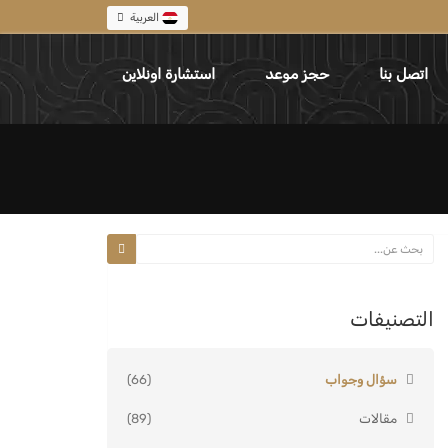
العربية
اتصل بنا
حجز موعد
استشارة اونلاين
التصنيفات
سؤال وجواب
(66)
مقالات
(89)