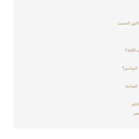
لليزر الحديث
ن كافية؟
البواسير؟
المتاحة
لتام
مصر