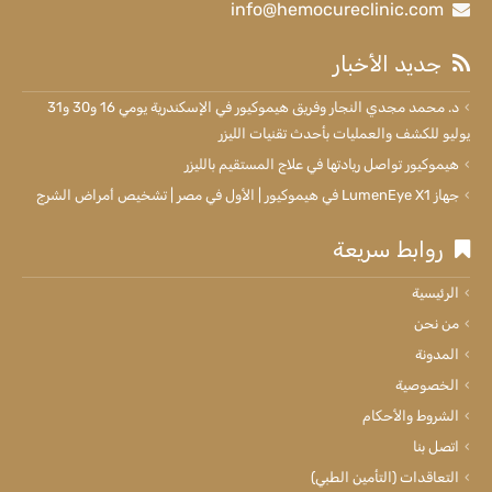
info@hemocureclinic.com
جديد الأخبار
د. محمد مجدي النجار وفريق هيموكيور في الإسكندرية يومي 16 و30 و31
يوليو للكشف والعمليات بأحدث تقنيات الليزر
هيموكيور تواصل ريادتها في علاج المستقيم بالليزر
جهاز LumenEye X1 في هيموكيور | الأول في مصر | تشخيص أمراض الشرج
روابط سريعة
الرئيسية
من نحن
المدونة
الخصوصية
الشروط والأحكام
اتصل بنا
التعاقدات (التأمين الطبي)