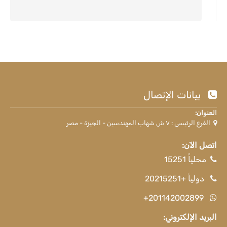
بيانات الإتصال
العنوان:
الفرع الرئيسى : ٧ ش شهاب المهندسين - الجيزة - مصر
اتصل الآن:
محلياً 15251
دولياً +20215251
+201142002899
البريد الإلكتروني: