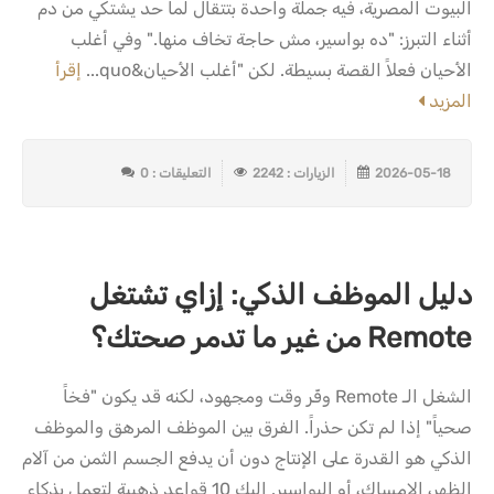
البيوت المصرية، فيه جملة واحدة بتتقال لما حد يشتكي من دم
أثناء التبرز: "ده بواسير، مش حاجة تخاف منها." وفي أغلب
الأحيان فعلاً القصة بسيطة. لكن "أغلب الأحيان&quo...
إقرأ
المزيد
2026-05-18
الزيارات : 2242
التعليقات : 0
دليل الموظف الذكي: إزاي تشتغل
Remote من غير ما تدمر صحتك؟
الشغل الـ Remote وفّر وقت ومجهود، لكنه قد يكون "فخاً
صحياً" إذا لم تكن حذراً. الفرق بين الموظف المرهق والموظف
الذكي هو القدرة على الإنتاج دون أن يدفع الجسم الثمن من آلام
الظهر، الإمساك، أو البواسير. إليك 10 قواعد ذهبية لتعمل بذكاء