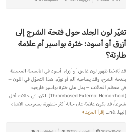
تغيّر لون الجلد حول فتحة الشرج إلى
أزرق أو أسود: خثرة بواسير أم علامة
طارئة؟
قد يُلاحَظ ظهور لون غامق أو أزرق-أسود في الأنسجة المحيطة
بفتحة الشرج، وقد يصاحبه ألم أو تورّم. هذا التحوّل في اللون —
في معظم الحالات — يدل على خثرة بواسير خارجية
(Thrombosed External Hemorrhoid). لكن، في حالات أقل
شيوعاً، قد يكون علامة على حالة أكثر خطورة، يستوجب الانتباه
إليها. &n...
إقرأ المزيد
2025-10-19
الزيارات : 19350
التعليقات : 0