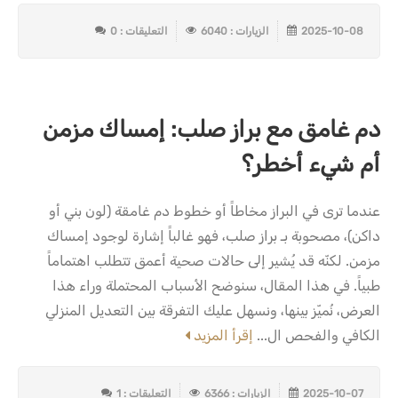
2025-10-08
الزيارات : 6040
التعليقات : 0
دم غامق مع براز صلب: إمساك مزمن
أم شيء أخطر؟
عندما ترى في البراز مخاطاً أو خطوط دم غامقة (لون بني أو
داكن)، مصحوبة بـ براز صلب، فهو غالباً إشارة لوجود إمساك
مزمن. لكنّه قد يُشير إلى حالات صحية أعمق تتطلب اهتماماً
طبياً. في هذا المقال، سنوضح الأسباب المحتملة وراء هذا
العرض، نُميّز بينها، ونسهل عليك التفرقة بين التعديل المنزلي
الكافي والفحص ال...
إقرأ المزيد
2025-10-07
الزيارات : 6366
التعليقات : 1