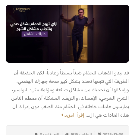
قد يبدو الذهاب للحمّام شيئاً بسيطاً وعادياً، لكن الحقيقة أن
الطريقة التي تتبعها تحدد بشكل كبير صحة جهازك الهضمي،
وبإمكانها أن تحميك من مشاكل شائعة ومؤلمة مثل: البواسير،
الشرخ الشرجي، الإمساك، والنزيف. المشكلة أن معظم الناس
يمارسون عادات خاطئة في الحمّام منذ الصغر، دون إدراك أن
هذه العادات هي ال...
إقرأ المزيد
2025-12-09
الزيارات : 1519
التعليقات : 0