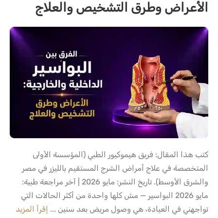
الأعراض وطرق التشخيص والعلاج
كتب هذا المقال: فريق هيموكيور الطبي (المؤسسة الأولى
المتخصصة في علاج أمراض الشرج المستقيم بالليزر في مصر
والشرق الأوسط). تاريخ النشر: مايو 2026 | آخر مراجعة طبية:
مايو 2026 البواسير — مش كلها واحدة من أكثر الحالات التي
تواجهني في العيادة، هي وصول مريض بعد سنين ...
إقرأ المزيد