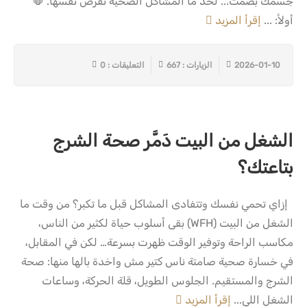
جسمك بصمت... لحد ما المشاكل الصحية تفرض نفسها. 🛑
أولاً: ...
إقرأ المزيد
2026-01-10
الزيارات : 667
التعليقات : 0
الشغل من البيت دَمَّر صحة الشرج
بتاعتك؟
إزاي تحمي نفسك وتتفادى المشاكل قبل ما تكبر؟ من وقت ما
الشغل من البيت (WFH) بقى أسلوب حياة لكثير من الناس،
مكاسب الراحة وتوفير الوقت ظهرت بسرعة… لكن في المقابل،
في خسارة صحية صامتة ناس كتير مش واخدة بالها منها: صحة
الشرج والمستقيم. الجلوس الطويل، قلة الحركة، وساعات
الشغل اللي...
إقرأ المزيد