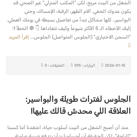
الشغل من البيت مريح، لكن "المكتب المنزلي" غير الصحي قد
يكون عدوك الخفي. آلام الظهر، الرقبة، الإمساك، وحتى
البواسير.. كلها مشاكل تبدأ من تفاصيل بسيطة في يومك العملي.
إليك الأخطاء الـ 5 الأكثر شيوعاً وكيف تتفاداها 👇 🛑 الخطأ 1:
"السجن الاختياري" (الجلوس المتواصل) الجلوس...
إقرأ المزيد
2026-01-15
الزيارات : 595
التعليقات : 0
الجلوس لفترات طويلة والبواسير:
العلاقة اللي محدش قالك عليها!
منذ أن أصبح الشغل من البيت أسلوب حياة، اعتقدنا أننا كسبنا
"الراحة"، لكن الحقيقة أن أجسامنا بدأت تدفع ضريبة صامتة.