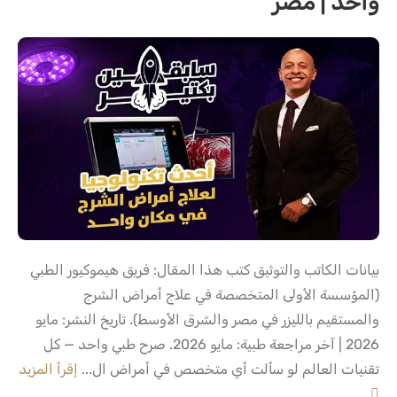
واحد | مصر
بيانات الكاتب والتوثيق كتب هذا المقال: فريق هيموكيور الطبي
(المؤسسة الأولى المتخصصة في علاج أمراض الشرج
والمستقيم بالليزر في مصر والشرق الأوسط). تاريخ النشر: مايو
2026 | آخر مراجعة طبية: مايو 2026. صرح طبي واحد — كل
تقنيات العالم لو سألت أي متخصص في أمراض ال...
إقرأ المزيد