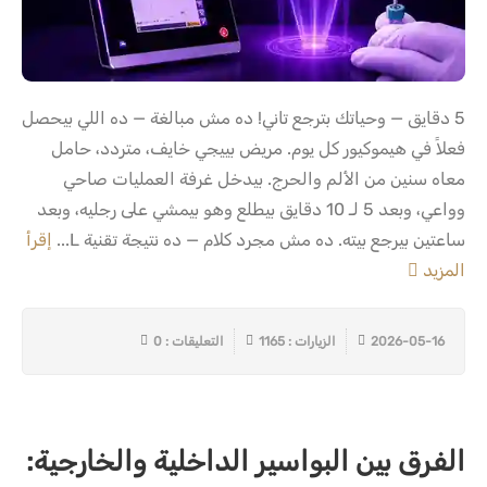
5 دقايق — وحياتك بترجع تاني! ده مش مبالغة — ده اللي بيحصل
فعلاً في هيموكيور كل يوم. مريض بييجي خايف، متردد، حامل
معاه سنين من الألم والحرج. بيدخل غرفة العمليات صاحي
وواعي، وبعد 5 لـ 10 دقايق بيطلع وهو بيمشي على رجليه، وبعد
ساعتين بيرجع بيته. ده مش مجرد كلام — ده نتيجة تقنية L...
إقرأ
المزيد
2026-05-16
الزيارات : 1165
التعليقات : 0
الفرق بين البواسير الداخلية والخارجية: