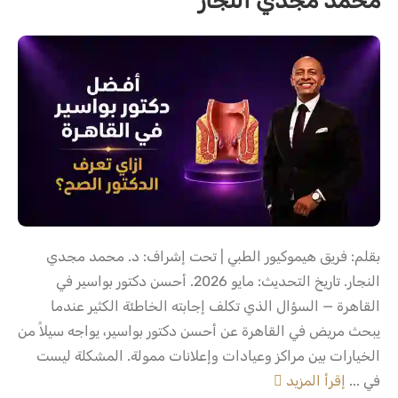
محمد مجدي النجار
بقلم: فريق هيموكيور الطبي | تحت إشراف: د. محمد مجدي
النجار. تاريخ التحديث: مايو 2026. أحسن دكتور بواسير في
القاهرة — السؤال الذي تكلف إجابته الخاطئة الكثير عندما
يبحث مريض في القاهرة عن أحسن دكتور بواسير، يواجه سيلاً من
الخيارات بين مراكز وعيادات وإعلانات ممولة. المشكلة ليست
في ...
إقرأ المزيد