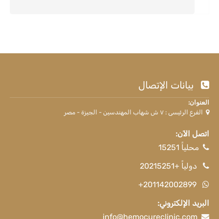
بيانات الإتصال
العنوان:
الفرع الرئيسى : ٧ ش شهاب المهندسين - الجيزة - مصر
اتصل الآن:
محلياً 15251
دولياً +20215251
+201142002899
البريد الإلكتروني:
info@hemocureclinic.com