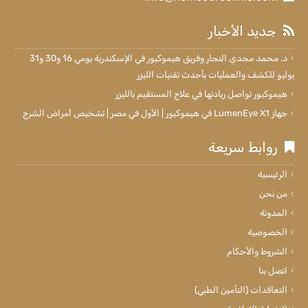
جديد الأخبار
د. محمد مجدي النجار وفريق هيموكيور في الإسكندرية يومي 16 و30 و31
يوليو للكشف والعمليات بأحدث تقنيات الليزر
هيموكيور تواصل ريادتها في علاج المستقيم بالليزر
جهاز LumenEye X1 في هيموكيور | الأول في مصر | تشخيص أمراض الشرج
روابط سريعة
الرئيسية
من نحن
المدونة
الخصوصية
الشروط والأحكام
اتصل بنا
التعاقدات (التأمين الطبي)