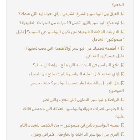
الخطر؟
الفرق بين البواسير والشرخ الشرجي: إزاي تعرف إيه اللي عندك؟
ليه علاج البواسير بالليزر أفضل 10 مرات من الجراحة التقليدية؟
آلام بعد الولادة الطبيعية: متى تكون البواسير هي السبب؟ | دليل
"هيموكيور" الشامل
7 أطعمة تحميك من البواسير (والأطعمة التي يجب تجنبها) |
دليل هيموكيور الغذائي
علاج البواسير في البيت: إيه اللي ينفع... وإيه اللي خطر؟
إزاي تستعد قبل عملية البواسير بالليزر: نصائح من الخبراء
هل التوابل والشطة فعلاً بتسبب البواسير؟ خلينا نحسم
الموضوع
الرياضة والبواسير: التمارين اللي تنفع… واللي تضر
الجلوس لفترات طويلة والبواسير: العلاقة اللي محدش قالك
عليها!
عملية البواسير بالليزر في هيموكيور — من الكشف للشفاء التام
الفرق بين البواسير الداخلية والخارجية: الأعراض وطرق