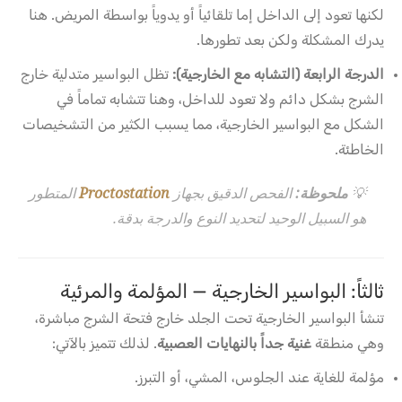
لكنها تعود إلى الداخل إما تلقائياً أو يدوياً بواسطة المريض. هنا
يدرك المشكلة ولكن بعد تطورها.
الدرجة الرابعة (التشابه مع الخارجية):
تظل البواسير متدلية خارج
الشرج بشكل دائم ولا تعود للداخل، وهنا تتشابه تماماً في
الشكل مع البواسير الخارجية، مما يسبب الكثير من التشخيصات
الخاطئة.
💡
ملحوظة:
الفحص الدقيق بجهاز
Proctostation
المتطور
هو السبيل الوحيد لتحديد النوع والدرجة بدقة.
ثالثاً: البواسير الخارجية — المؤلمة والمرئية
تنشأ البواسير الخارجية تحت الجلد خارج فتحة الشرج مباشرة،
وهي منطقة
غنية جداً بالنهايات العصبية
. لذلك تتميز بالآتي:
مؤلمة للغاية عند الجلوس، المشي، أو التبرز.