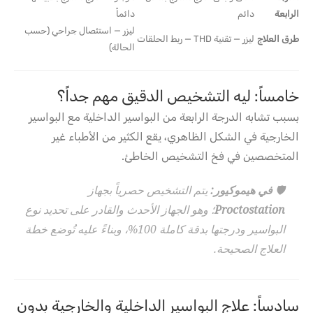
الرابعة
دائم
دائماً
ليزر — استئصال جراحي (حسب
طرق العلاج
ليزر — تقنية THD — ربط الحلقات
الحالة)
خامساً: ليه التشخيص الدقيق مهم جداً؟
بسبب تشابه الدرجة الرابعة من البواسير الداخلية مع البواسير
الخارجية في الشكل الظاهري، يقع الكثير من الأطباء غير
المتخصصين في فخ التشخيص الخاطئ.
🛡️
في هيموكيور:
يتم التشخيص حصرياً بجهاز
Proctostation
؛ وهو الجهاز الأحدث والقادر على تحديد نوع
البواسير ودرجتها بدقة كاملة 100%، وبناءً عليه تُوضع خطة
العلاج الصحيحة.
سادساً: علاج البواسير الداخلية والخارجية بدون