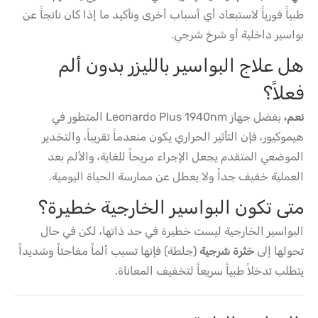
طبياً فورياً لاستبعاد أي أسباب أخرى وتأكيد ما إذا كان ناتجاً عن
بواسير داخلية أو شرخ شرجي.
هل علاج البواسير بالليزر بدون ألم
فعلاً؟
نعم،
بفضل جهاز Leonardo Plus 1940nm المتطور في
هيموكيور، فإن التأثير الحراري يكون منعدماً تقريباً، والتخدير
الموضعي المتقدم يجعل الإجراء مريحاً للغاية، والألم بعد
العملية خفيف جداً ولا يعطل عن ممارسة الحياة اليومية.
متى تكون البواسير الخارجية خطيرة؟
البواسير الخارجية ليست خطيرة في حد ذاتها، لكن في حال
تحولها إلى
خثرة شرجية
(جلطة) فإنها تسبب ألماً مفاجئاً وشديداً
يتطلب تدخلاً طبياً سريعاً لتخفيف المعاناة.