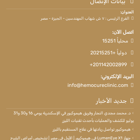
بيانات الإتصال
العنوان:
الفرع الرئيسى : ٧ ش شهاب المهندسين - الجيزة - مصر
اتصل الآن:
محلياً 15251
دولياً +20215251
+201142002899
البريد الإلكتروني:
info@hemocureclinic.com
جديد الأخبار
د. محمد مجدي النجار وفريق هيموكيور في الإسكندرية يومي 16 و30 و31
يوليو للكشف والعمليات بأحدث تقنيات الليزر
هيموكيور تواصل ريادتها في علاج المستقيم بالليزر
جهاز LumenEye X1 في هيموكيور | الأول في مصر | تشخيص أمراض الشرج