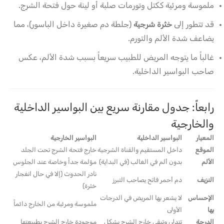
ملموسة ومرئية ككتل وتورمات صلبة أو لينة حول فتحة الشرج.
قد تتطور إلى
خثرة شرجية
(جلطة دم صغيرة داخل الباسور)، مما
يضاعف شدة الألم والتورم.
غالباً ما يتوجه المريض للطبيب سريعاً بسبب شدة الألم، عكس
صاحب البواسير الداخلية.
رابعاً: جدول مقارنة سريع بين البواسير الداخلية
والخارجية
المعيار
البواسير الداخلية
البواسير الخارجية
الموقع
داخل المستقيم والقناة الشرجية
خارج فتحة الشرج تحت الجلد
الألم
بدون ألم في الغالب (في البداية)
مؤلمة جداً وخاصة عند الجلوس
نادر الحدوث (إلا في حال انفجار
النزيف
دم أحمر فاتح يصاحب التبرز
خثرة)
الإحساس
لا يشعر بها المريض في الدرجات
ملموسة ومرئية من الخارج دائماً
بها
الأولى
الدرجة
تتدلى وتبقى خارج الشرج بشكل
موجودة خارج الشرج بطبيعتها