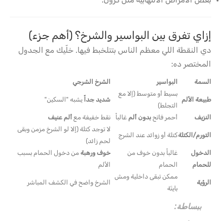
إزاي تفرق بين البواسير والشرخ؟ (أهم جزء)
دي النقطة اللي معظم الناس بتتلخبط فيها. خلّيك مع الجدول
المختصر ده:
السمة
البواسير
الشرخ الشرجي
بسيط أو متوسط (إلا مع
طبيعة الألم
شديد جداً
يشبه "السكين"
التجلط)
النزيف
أحمر فاتح
بدون ألم
غالباً
نقط خفيفة مع
ألم عنيف
لا توجد كتلة (إلا لو الشرخ مزمن وبقى
التورم/الكتلة
كتلة أو زوائد عند الشرج
لحم زائد)
الدخول
غالباً بدون خوف من
خوف ورهبة
من دخول الحمام بسبب
للحمام
الحمام
الألم
ممكن تبقى داخلية ومش
الرؤية
الشرخ واضح في الكشف المباشر
باينَة
ببساطة: