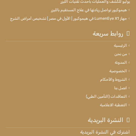
يوليو للكشف والعمليات بأحدث تقنيات الليزر
هيموكيور تواصل ريادتها في علاج المستقيم بالليزر
جهاز LumenEye X1 في هيموكيور | الأول في مصر | تشخيص أمراض الشرج
روابط سريعة
الرئيسية
من نحن
المدونة
الخصوصية
الشروط والأحكام
اتصل بنا
التعاقدات (التأمين الطبي)
التغطية الاعلامية
النشرة البريدية
اشترك في النشرة البريدية