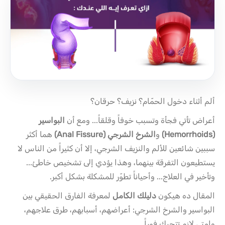
ألم أثناء دخول الحمّام؟ نزيف؟ حرقان؟
أعراض تأتي فجأة وتسبب خوفاً وقلقاً... ومع أن
البواسير
(Hemorrhoids)
و
الشرخ الشرجي (Anal Fissure)
هما أكثر
سببين شائعين للألم والنزيف الشرجي، إلا أن كثيراً من الناس لا
يستطيعون التفرقة بينهما، وهذا يؤدي إلى تشخيص خاطئ...
وتأخير في العلاج... وأحياناً تطوّر للمشكلة بشكل أكبر.
المقال ده هيكون
دليلك الكامل
لمعرفة الفارق الحقيقي بين
البواسير والشرخ الشرجي: أعراضهم، أسبابهم، طرق علاجهم،
وإمتى لازم تتحرك فوراً.