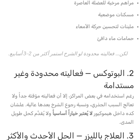
مراهم مرخية للعضلة العاصرة
مسكنات موضعية
ملينات لتحسين حركة الأمعاء
حمامات ماء دافئ
لكن... فعاليته محدودة لو الشرخ استمر أكثر من 2–3 أسابيع.
2. البوتوكس — فعاليته محدودة وغير
مستدامة
رغم استخدامه في بعض المراكز، إلا أن فعاليته مؤقتة جداً ولا
تعالج السبب الجذري، ونسبة رجوع الشرخ بعدها عالية. علشان
كده داخل هيموكيور
لا يُعتبر خياراً أساسياً
ولا يُقدَّم كحل طويل
المدى.
3. العلاج بالليزر — الحل الأحدث والأكثر