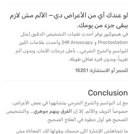
لو عندك أي من الأعراض دي— الألم مش لازم
يبقى جزء من يومك.
في هيموكيور نوفر أحدث تقنيات التشخيص الدقيق (مثل
Proctostation و HR Anoscopy) وأحدث علاجات الليزر
للبواسير والشرخ الشرجي... بأعلى درجات الأمان، وبدون ألم
تقريباً، وبدون فترة تعافي طويلة.
للحجز أو الاستشارة: 15251
Conclusion
مع إن البواسير والشرخ الشرجي بيتشابهوا في بعض الأعراض،
خصوصاً النزيف والألم، إلا إن
الفرق بينهم جوهري
... والتشخيص
الصحيح هو أول خطوة في العلاج الصحيح.
ما تتجاهلش الإشارة اللي جسمك بيقولها لك. المعاناة مش