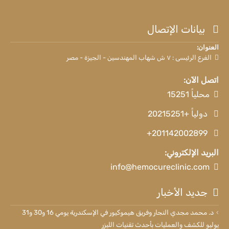
بيانات الإتصال
العنوان:
الفرع الرئيسى : ٧ ش شهاب المهندسين - الجيزة - مصر
اتصل الآن:
محلياً 15251
دولياً +20215251
+201142002899
البريد الإلكتروني:
info@hemocureclinic.com
جديد الأخبار
د. محمد مجدي النجار وفريق هيموكيور في الإسكندرية يومي 16 و30 و31
يوليو للكشف والعمليات بأحدث تقنيات الليزر