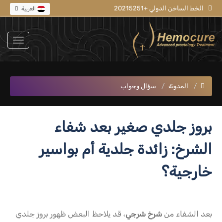
الخط الساخن الدولي +20215251
العربية
المدونة
سؤال وجواب
بروز جلدي صغير بعد شفاء
الشرخ: زائدة جلدية أم بواسير
خارجية؟
بعد الشفاء من
شرخ شرجي
، قد يلاحظ البعض ظهور بروز جلدي