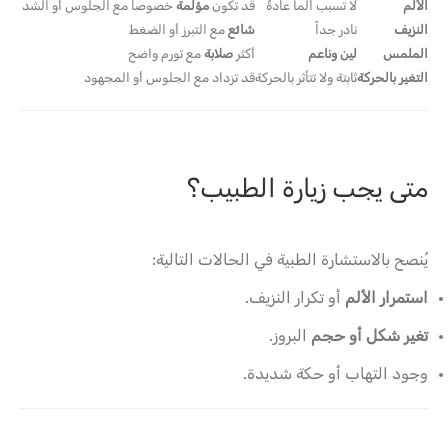
الألم
لا تسبب ألماً عادةً
قد تكون
مؤلمة
خصوصاً مع الجلوس أو الشد
النزيف
نادر جداً
شائع
مع التبرز أو الضغط
الملمس
لين وناعم
أكثر
صلابة
مع تورم واضح
التغير بالحركة
ثابتة ولا تتأثر بالحركة
قد تزداد مع الجلوس أو المجهود
متى يجب زيارة الطبيب؟
يُنصح بالاستشارة الطبية في الحالات التالية:
استمرار الألم
أو تكرار النزيف.
تغير شكل أو حجم
البروز.
وجود التهاب أو حكة شديدة.