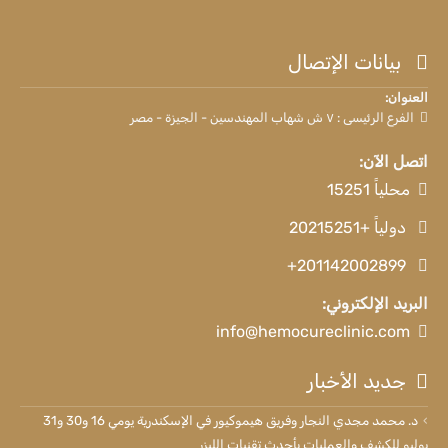
بيانات الإتصال
العنوان:
الفرع الرئيسى : ٧ ش شهاب المهندسين - الجيزة - مصر
اتصل الآن:
محلياً 15251
دولياً +20215251
+201142002899
البريد الإلكتروني:
info@hemocureclinic.com
جديد الأخبار
د. محمد مجدي النجار وفريق هيموكيور في الإسكندرية يومي 16 و30 و31
يوليو للكشف والعمليات بأحدث تقنيات الليزر