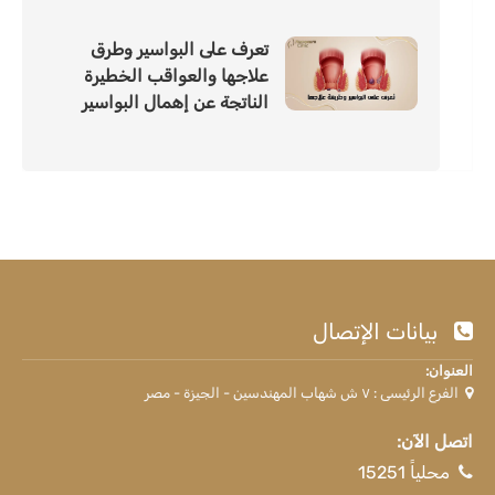
تعرف على البواسير وطرق
علاجها والعواقب الخطيرة
الناتجة عن إهمال البواسير
بيانات الإتصال
العنوان:
الفرع الرئيسى : ٧ ش شهاب المهندسين - الجيزة - مصر
اتصل الآن:
محلياً 15251