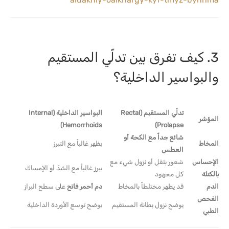
3. كيف تفرق بين تدلّي المستقيم
والبواسير الداخلية؟
تدلّي المستقيم (Rectal
البواسير الداخلية (Internal
المؤشر
Hemorrhoids)
Prolapse)
شائع جداً مع الكحة أو
المخاط
يظهر غالباً مع التبرز
العطس
الإحساس
شعور بثقل أو نزول شيء مع
يبرز غالباً مع الشدّ أو الإمساك
بالكتلة
كل مجهود
الدم
قد يظهر مختلطاً بالمخاط
دم أحمر فاتح
على سطح البراز
الفحص
يوضح نزول بطانة المستقيم
يوضح توسع الأوردة الداخلية
الطبي