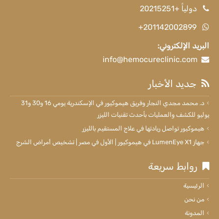
دولياً +20215251
+201142002899
البريد الإلكتروني:
info@hemocureclinic.com
جديد الأخبار
د. محمد مجدي النجار وفريق هيموكيور في الإسكندرية يومي 16 و30 و31
يوليو للكشف والعمليات بأحدث تقنيات الليزر
هيموكيور تواصل ريادتها في علاج المستقيم بالليزر
جهاز LumenEye X1 في هيموكيور | الأول في مصر | تشخيص أمراض الشرج
روابط سريعة
الرئيسية
من نحن
المدونة