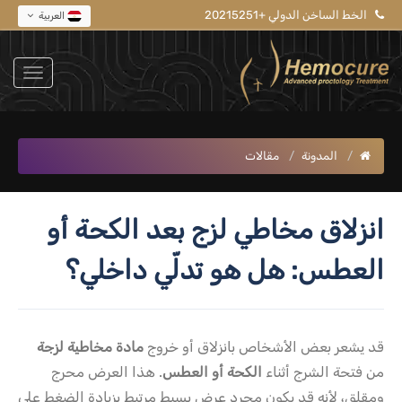
الخط الساخن الدولي +20215251
العربية
المدونة
مقالات
انزلاق مخاطي لزج بعد الكحة أو
العطس: هل هو تدلّي داخلي؟
قد يشعر بعض الأشخاص بانزلاق أو خروج
مادة مخاطية لزجة
من فتحة الشرج أثناء
الكحة أو العطس
. هذا العرض محرج
ومقلق، لأنه قد يكون مجرد عرض بسيط مرتبط بزيادة الضغط على