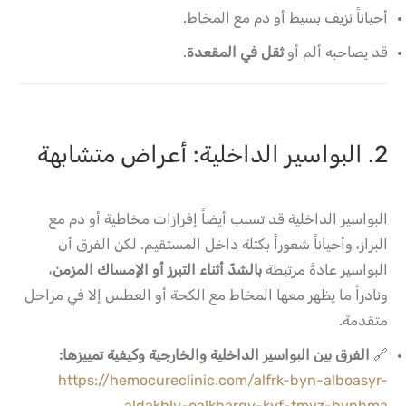
أحياناً نزيف بسيط أو دم مع المخاط.
قد يصاحبه ألم أو
ثقل في المقعدة
.
2. البواسير الداخلية: أعراض متشابهة
البواسير الداخلية قد تسبب أيضاً إفرازات مخاطية أو دم مع
البراز، وأحياناً شعوراً بكتلة داخل المستقيم. لكن الفرق أن
البواسير عادةً مرتبطة
بالشدّ أثناء التبرز أو الإمساك المزمن
،
ونادراً ما يظهر معها المخاط مع الكحة أو العطس إلا في مراحل
متقدمة.
🔗
الفرق بين البواسير الداخلية والخارجية وكيفية تمييزها:
https://hemocureclinic.com/alfrk-byn-alboasyr-
aldakhly-oalkhargy-kyf-tmyz-bynhma