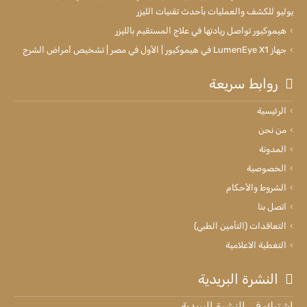
يوليو للكشف والعمليات بأحدث تقنيات الليزر
هيموكيور تواصل ريادتها في علاج المستقيم بالليزر
جهاز LumenEye X1 في هيموكيور | الأول في مصر | تشخيص أمراض الشرج
روابط سريعة
الرئيسية
من نحن
المدونة
الخصوصية
الشروط والأحكام
اتصل بنا
التعاقدات (التأمين الطبي)
التغطية الاعلامية
النشرة البريدية
اشترك في النشرة البريدية