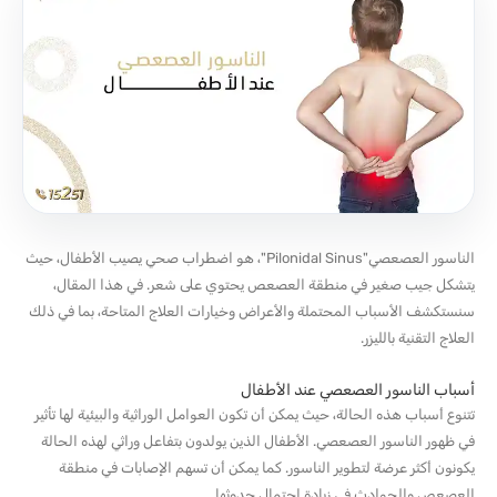
الناسور العصعصي"Pilonidal Sinus"، هو اضطراب صحي يصيب الأطفال، حيث
يتشكل جيب صغير في منطقة العصعص يحتوي على شعر. في هذا المقال،
سنستكشف الأسباب المحتملة والأعراض وخيارات العلاج المتاحة، بما في ذلك
العلاج التقنية بالليزر.
أسباب الناسور العصعصي عند الأطفال
تتنوع أسباب هذه الحالة، حيث يمكن أن تكون العوامل الوراثية والبيئية لها تأثير
في ظهور الناسور العصعصي. الأطفال الذين يولدون بتفاعل وراثي لهذه الحالة
يكونون أكثر عرضة لتطوير الناسور. كما يمكن أن تسهم الإصابات في منطقة
العصعص والحوادث في زيادة احتمال حدوثها.