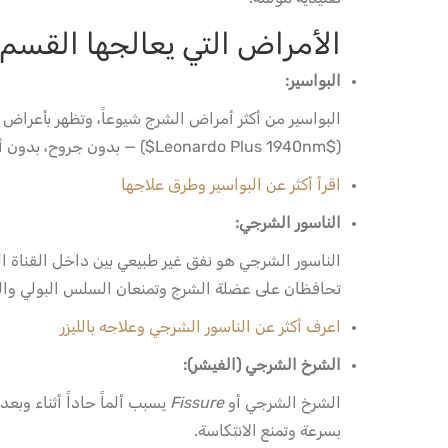
الأمراض التي يعالجها القسم
البواسير:
البواسير من أكثر أمراض الشرج شيوعاً، وتظهر بأعراض م
($Leonardo Plus 1940nm$) — بدون جروح، بدون ألم، وبدون إقامة مطولة.
اقرأ أكثر عن البواسير وطرق علاجها
الناسور الشرجي:
الناسور الشرجي هو نفق غير طبيعي بين داخل القناة الش
تحافظان على عضلة الشرج وتمنعان السلس البولي والب
اعرف أكثر عن الناسور الشرجي وعلاجه بالليزر
الشرخ الشرجي (الفيشر):
الشرخ الشرجي أو
Fissure
يسبب ألماً حاداً أثناء وبع
بسرعة وتمنع الانتكاسة.