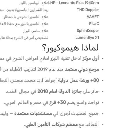
LHP – Leonardo Plus 1940nm
علاج البواسير بالليزر
THD Doppler
ربط الشرايين الباسورية بدون اس
VAAFT
علاج الناسور الشرجي بالمنظار
FiLaC
علاج الناسور بالليزر مع حفظ الع
SphinKeeper
علاج سلس البراز
LumenEye X1
تشخيص أمراض الشرج بدقة عالي
لماذا هيموكيور؟
أول مركز
أدخل تقنية الليزر لعلاج أمراض الشرج في مصر (عام 2014 با
مرجع دولي معتمد
منذ عام 2019 لتدريب الأطباء من أكثر من 20 دولة.
80+ ورشة عمل دولية
أجراها أ.د. محمد مجدي النجار
حائز على
جائزة الدولة لعام 2018
في مجال الطب.
تواجد واسع يضم
30+ فرع
في مصر والعالم العربي.
جميع العمليات تُجرى في
مستشفيات معتمدة
— وليس 
التعاقد مع
معظم شركات التأمين الطبي
.