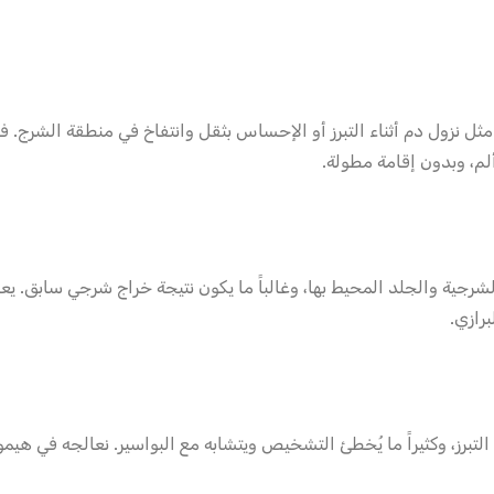
ثل نزول دم أثناء التبرز أو الإحساس بثقل وانتفاخ في منطقة الشرج. في
رجية والجلد المحيط بها، وغالباً ما يكون نتيجة خراج شرجي سابق. يعا
رازي.
د التبرز، وكثيراً ما يُخطئ التشخيص ويتشابه مع البواسير. نعالجه في هيم