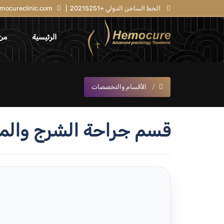
الخط الساخن الدولي +20215251
|
mocureclinic.com
الرئيسية
من
الأقسام والتخصصات
قسم جراحة الشرج والم