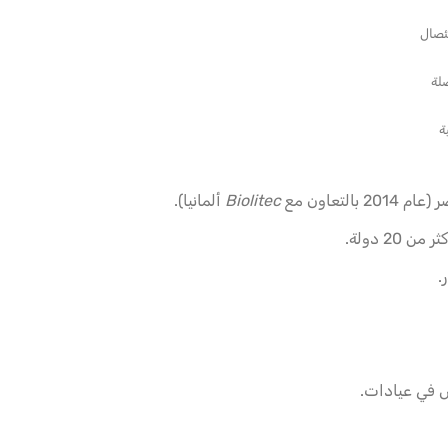
تئصال
ضلة
ة
لتعاون مع
Biolitec
ألمانيا).
.
في عيادات.