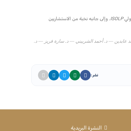
ولي
ISOLP
. وإلى جانبه نخبة من الاستشاريين
 عابدين — د. أحمد الشربيني — د. سارة فريز — د.
نشر :
النشرة البريدية