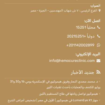
العنوان:
الفرع الرئيسى : ٧ ش شهاب المهندسين - الجيزة - مصر
اتصل الآن:
محلياً 15251
دولياً +20215251
+201142002899
البريد الإلكتروني:
info@hemocureclinic.com
جديد الأخبار
د. محمد مجدي النجار وفريق هيموكيور في الإسكندرية يومي 16 و30 و31
يوليو للكشف والعمليات بأحدث تقنيات الليزر
هيموكيور تواصل ريادتها في علاج المستقيم بالليزر
جهاز LumenEye X1 في هيموكيور | الأول في مصر | تشخيص أمراض الشرج