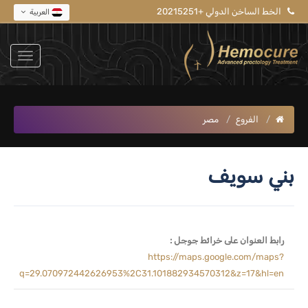
الخط الساخن الدولي +20215251
العربية
الفروع
مصر
بني سويف
رابط العنوان على خرائط جوجل :
https://maps.google.com/maps?
q=29.070972442626953%2C31.101882934570312&z=17&hl=en