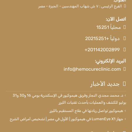
العنوان:
الفرع الرئيسى : ٧ ش شهاب المهندسين - الجيزة - مصر
اتصل الآن:
محلياً 15251
دولياً +20215251
+201142002899
البريد الإلكتروني:
info@hemocureclinic.com
جديد الأخبار
د. محمد مجدي النجار وفريق هيموكيور في الإسكندرية يومي 16 و30 و31
يوليو للكشف والعمليات بأحدث تقنيات الليزر
هيموكيور تواصل ريادتها في علاج المستقيم بالليزر
جهاز LumenEye X1 في هيموكيور | الأول في مصر | تشخيص أمراض الشرج