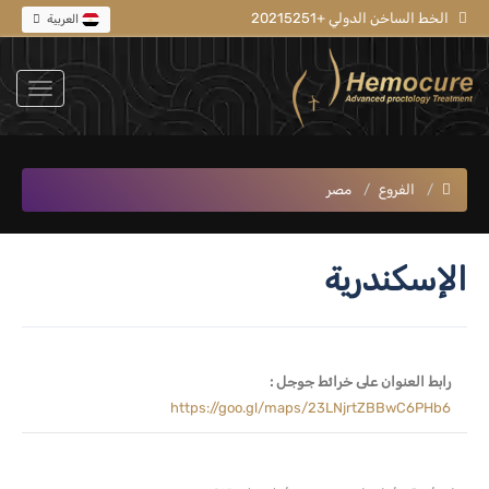
الخط الساخن الدولي +20215251
العربية
الفروع
مصر
الإسكندرية
رابط العنوان على خرائط جوجل :
https://goo.gl/maps/23LNjrtZBBwC6PHb6