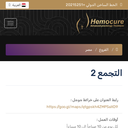
الخط الساخن الدولي +20215251
العربية
الفروع
مصر
التجمع 2
رابط العنوان على خرائط جوجل :
https://goo.gl/maps/qtgpskh4ZMPSaXD9
أوقات العمل :
كل يوم من 10 صباحاً إلى 10 مساءاً