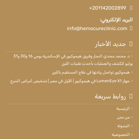
+201142002899
البريد الإلكتروني:
info@hemocureclinic.com
جديد الأخبار
د. محمد مجدي النجار وفريق هيموكيور في الإسكندرية يومي 16 و30 و31
يوليو للكشف والعمليات بأحدث تقنيات الليزر
هيموكيور تواصل ريادتها في علاج المستقيم بالليزر
جهاز LumenEye X1 في هيموكيور | الأول في مصر | تشخيص أمراض الشرج
روابط سريعة
الرئيسية
من نحن
المدونة
الخصوصية