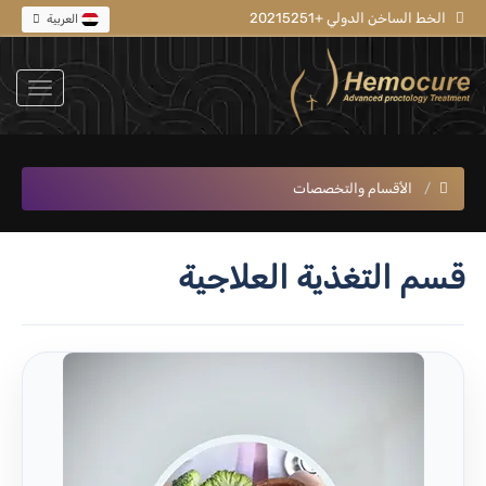
الخط الساخن الدولي +20215251
العربية
الأقسام والتخصصات
قسم التغذية العلاجية