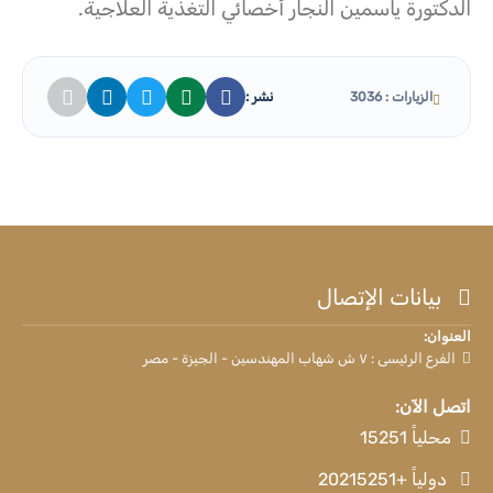
الدكتورة ياسمين النجار أخصائي التغذية العلاجية.
نشر :
الزيارات : 3036
بيانات الإتصال
العنوان:
الفرع الرئيسى : ٧ ش شهاب المهندسين - الجيزة - مصر
اتصل الآن:
محلياً 15251
دولياً +20215251