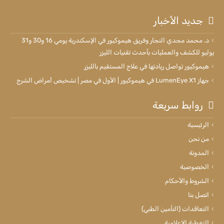
جديد الأخبار
د. محمد مجدي النجار وفريق هيموكيور في الإسكندرية يومي 16 و30 و31
يوليو للكشف والعمليات بأحدث تقنيات الليزر
هيموكيور تواصل ريادتها في علاج المستقيم بالليزر
جهاز LumenEye X1 في هيموكيور | الأول في مصر | تشخيص أمراض الشرج
روابط سريعة
الرئيسية
من نحن
المدونة
الخصوصية
الشروط والأحكام
اتصل بنا
التعاقدات (التأمين الطبي)
التغطية الاعلامية