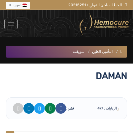
الخط الساخن الدولي +20215251
العربية
التأمين الطبي
سويفت
DAMAN
نشر :
الزيارات : 477