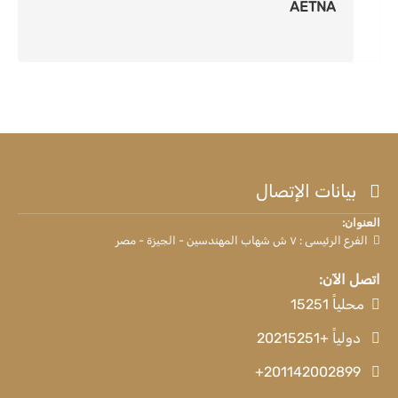
AETNA
بيانات الإتصال
العنوان:
الفرع الرئيسى : ٧ ش شهاب المهندسين - الجيزة - مصر
اتصل الآن:
محلياً 15251
دولياً +20215251
+201142002899