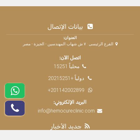
بيانات الإتصال
العنوان:
الفرع الرئيسى : ٧ ش شهاب المهندسين - الجيزة - مصر
اتصل الآن:
محلياً 15251
دولياً +20215251
+201142002899
البريد الإلكتروني:
info@hemocureclinic.com
جديد الأخبار
د. محمد مجدي النجار وفريق هيموكيور في الإسكندرية يومي 16 و30 و31