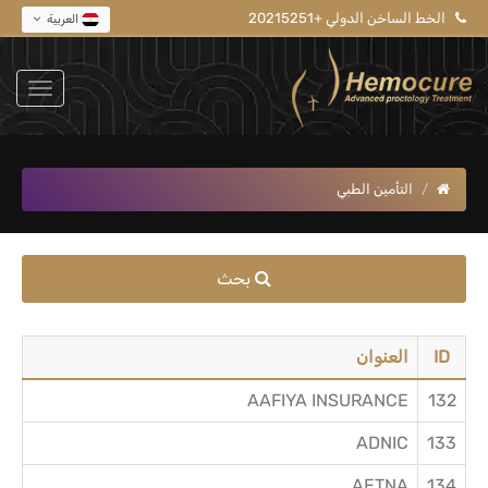
الخط الساخن الدولي +20215251
العربية
التأمين الطبي
بحث
ID
العنوان
AAFIYA INSURANCE
132
ADNIC
133
AETNA
134