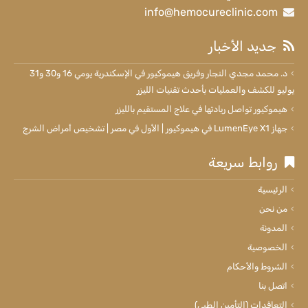
info@hemocureclinic.com
جديد الأخبار
د. محمد مجدي النجار وفريق هيموكيور في الإسكندرية يومي 16 و30 و31
يوليو للكشف والعمليات بأحدث تقنيات الليزر
هيموكيور تواصل ريادتها في علاج المستقيم بالليزر
جهاز LumenEye X1 في هيموكيور | الأول في مصر | تشخيص أمراض الشرج
روابط سريعة
الرئيسية
من نحن
المدونة
الخصوصية
الشروط والأحكام
اتصل بنا
التعاقدات (التأمين الطبي)