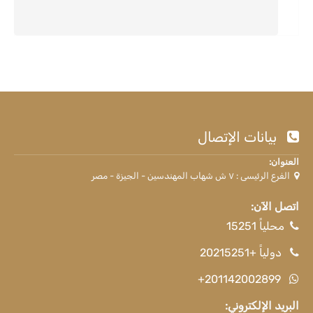
بيانات الإتصال
العنوان:
الفرع الرئيسى : ٧ ش شهاب المهندسين - الجيزة - مصر
اتصل الآن:
محلياً 15251
دولياً +20215251
+201142002899
البريد الإلكتروني: